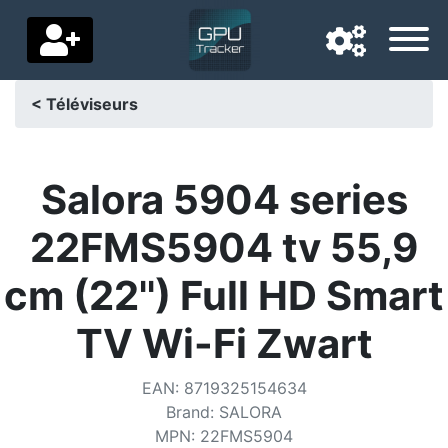
< Téléviseurs
Langue de navigation
Pays de livraison
Salora 5904 series
Accueil
22FMS5904 tv 55,9
Baisses de prix
cm (22'') Full HD Smart
Paramètres
TV Wi-Fi Zwart
Soutenez-nous
EAN
:
8719325154634
Contactez-nous
Brand
:
SALORA
MPN
:
22FMS5904