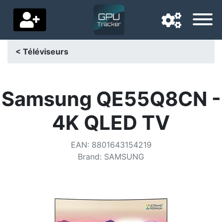
< Téléviseurs
Langue de navigation
Pays de livraison
Samsung QE55Q8CN -
Accueil
4K QLED TV
Baisses de prix
EAN
:
8801643154219
Paramètres
Brand
:
SAMSUNG
Soutenez-nous
Contactez-nous