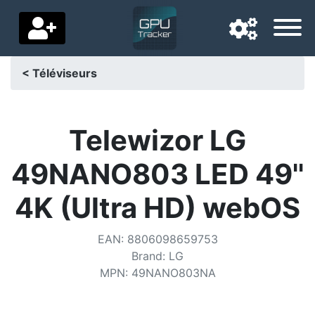
< Téléviseurs
Langue de navigation
Pays de livraison
Telewizor LG
Accueil
49NANO803 LED 49''
Baisses de prix
4K (Ultra HD) webOS
Paramètres
EAN
:
8806098659753
Soutenez-nous
Brand
:
LG
MPN
:
49NANO803NA
Contactez-nous