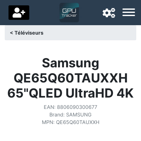
< Téléviseurs
Langue de navigation
Pays de livraison
Samsung
Accueil
QE65Q60TAUXXH
Baisses de prix
65"QLED UltraHD 4K
Paramètres
EAN
:
8806090300677
Soutenez-nous
Brand
:
SAMSUNG
MPN
:
QE65Q60TAUXXH
Contactez-nous