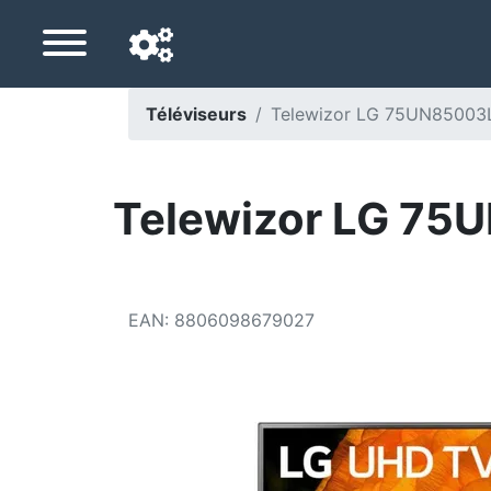
Téléviseurs
Telewizor LG 75UN85003L
Langue de navigation
Pays de livraison
Telewizor LG 75U
Accueil
Baisses de prix
EAN
:
8806098679027
Paramètres
Soutenez-nous
Contactez-nous