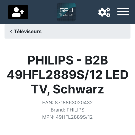
< Téléviseurs
Langue de navigation
Pays de livraison
PHILIPS - B2B
Accueil
49HFL2889S/12 LED
Baisses de prix
TV, Schwarz
Paramètres
EAN
:
8718863020432
Soutenez-nous
Brand
:
PHILIPS
MPN
:
49HFL2889S/12
Contactez-nous