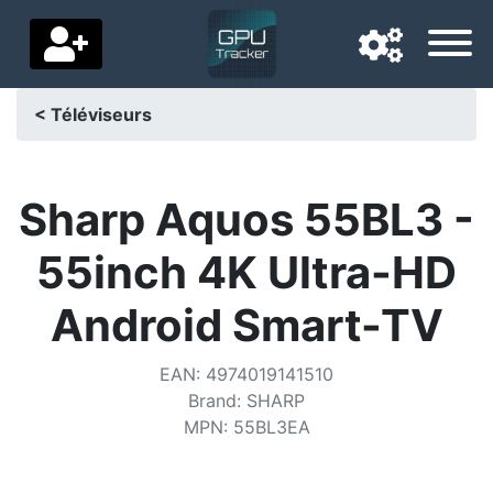
< Téléviseurs
Langue de navigation
Pays de livraison
Sharp Aquos 55BL3 -
Accueil
55inch 4K Ultra-HD
Baisses de prix
Android Smart-TV
Paramètres
EAN
:
4974019141510
Soutenez-nous
Brand
:
SHARP
MPN
:
55BL3EA
Contactez-nous