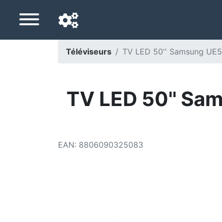
Téléviseurs
TV LED 50'' Samsung UE
Langue de navigation
Pays de livraison
TV LED 50'' S
Accueil
Baisses de prix
EAN
:
8806090325083
Paramètres
Soutenez-nous
Contactez-nous