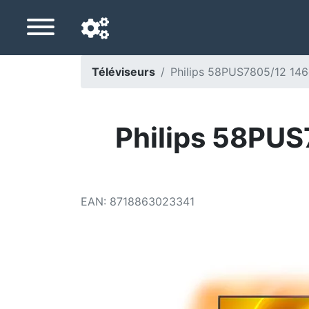
Téléviseurs
Philips 58PUS7805/12 14
Langue de navigation
Pays de livraison
Philips 58PU
Accueil
Baisses de prix
EAN
:
8718863023341
Paramètres
Soutenez-nous
Contactez-nous