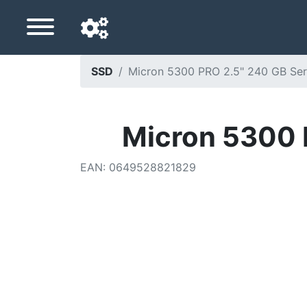
SSD
Micron 5300 PRO 2.5" 240 GB Seri
Langue de navigation
Pays de livraison
Micron 5300 P
Accueil
EAN
:
0649528821829
Baisses de prix
Paramètres
Soutenez-nous
Contactez-nous