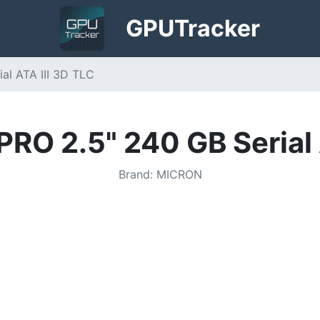
GPU
Tracker
al ATA III 3D TLC
RO 2.5" 240 GB Serial 
Brand
:
MICRON