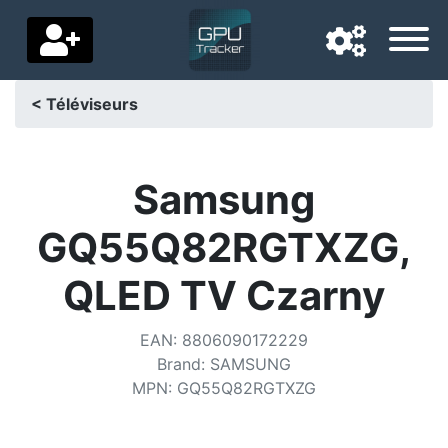
< Téléviseurs
Langue de navigation
Pays de livraison
Samsung
Accueil
GQ55Q82RGTXZG,
Baisses de prix
QLED TV Czarny
Paramètres
EAN
:
8806090172229
Soutenez-nous
Brand
:
SAMSUNG
MPN
:
GQ55Q82RGTXZG
Contactez-nous