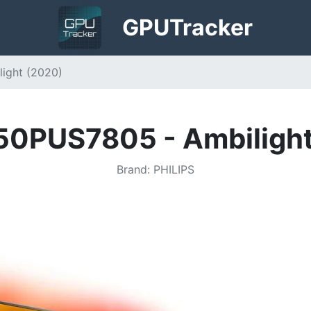
GPU
Tracker
light (2020)
 50PUS7805 - Ambiligh
Brand
:
PHILIPS