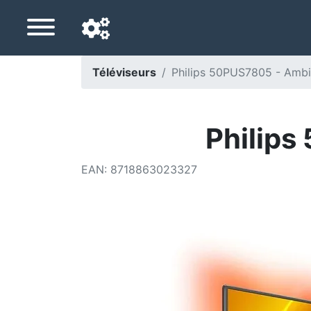
Téléviseurs
Philips 50PUS7805 - Ambi
Langue de navigation
Pays de livraison
Philips
Accueil
EAN
:
8718863023327
Baisses de prix
Paramètres
Soutenez-nous
Contactez-nous