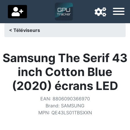
< Téléviseurs
Langue de navigation
Pays de livraison
Samsung The Serif 43
Accueil
inch Cotton Blue
Baisses de prix
(2020) écrans LED
Paramètres
EAN
:
8806090366970
Soutenez-nous
Brand
:
SAMSUNG
MPN
:
QE43LS01TBSXXN
Contactez-nous