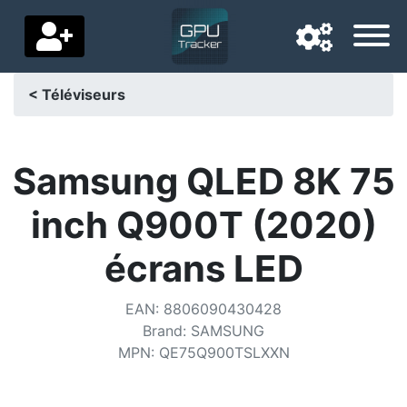
< Téléviseurs
Langue de navigation
Pays de livraison
Samsung QLED 8K 75
Accueil
inch Q900T (2020)
Baisses de prix
écrans LED
Paramètres
EAN
:
8806090430428
Soutenez-nous
Brand
:
SAMSUNG
MPN
:
QE75Q900TSLXXN
Contactez-nous