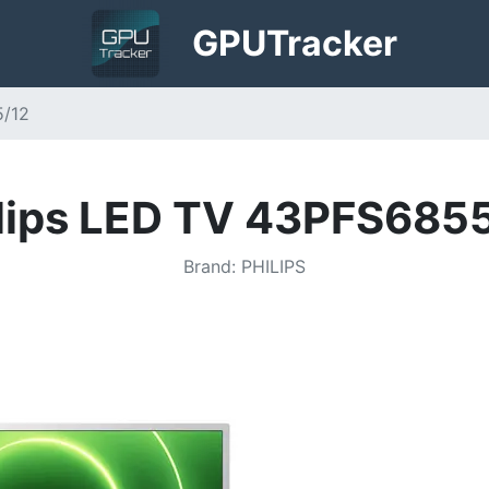
GPU
Tracker
5/12
lips LED TV 43PFS685
Brand
:
PHILIPS