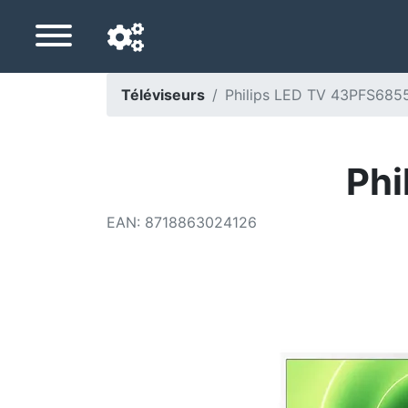
Téléviseurs
Philips LED TV 43PFS685
Langue de navigation
Pays de livraison
Phi
Accueil
EAN
:
8718863024126
Baisses de prix
Paramètres
Soutenez-nous
Contactez-nous