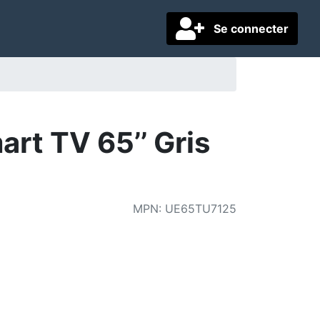
Se connecter
t TV 65’’ Gris
MPN
:
UE65TU7125