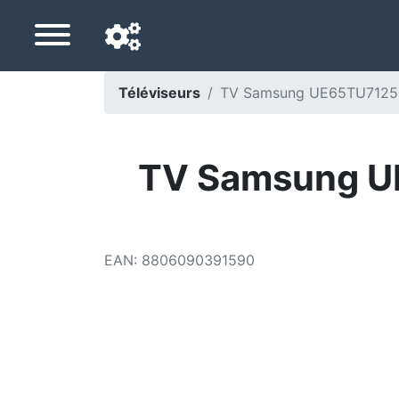
Téléviseurs
TV Samsung UE65TU7125 4
Langue de navigation
Pays de livraison
TV Samsung UE
Accueil
Baisses de prix
EAN
:
8806090391590
Paramètres
Soutenez-nous
Contactez-nous