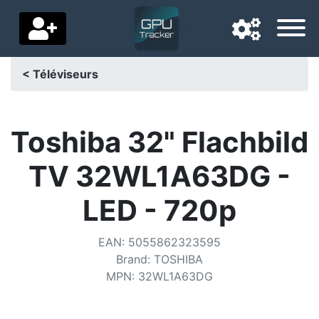
< Téléviseurs
Langue de navigation
Pays de livraison
Toshiba 32" Flachbild
Accueil
TV 32WL1A63DG -
Baisses de prix
LED - 720p
Paramètres
EAN
:
5055862323595
Soutenez-nous
Brand
:
TOSHIBA
MPN
:
32WL1A63DG
Contactez-nous