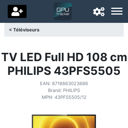
< Téléviseurs
Langue de navigation
Pays de livraison
TV LED Full HD 108 cm
Accueil
PHILIPS 43PFS5505
Baisses de prix
EAN
:
8718863023686
Paramètres
Brand
:
PHILIPS
MPN
:
43PFS5505/12
Soutenez-nous
Contactez-nous