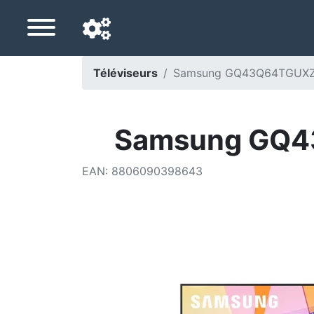
Téléviseurs
Samsung GQ43Q64TGUXZG
Langue de navigation
Pays de livraison
Samsung GQ4
Accueil
EAN
:
8806090398643
Baisses de prix
Paramètres
Soutenez-nous
Contactez-nous