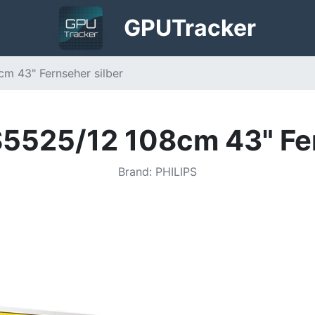
GPU
Tracker
m 43" Fernseher silber
S5525/12 108cm 43" Fer
Brand
:
PHILIPS