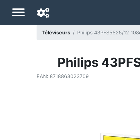
Téléviseurs
Philips 43PFS5525/12 108c
Langue de navigation
Pays de livraison
Philips 43PF
Accueil
EAN
:
8718863023709
Baisses de prix
Paramètres
Soutenez-nous
Contactez-nous