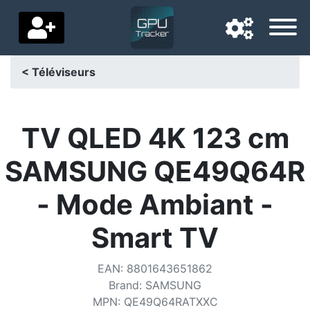
< Téléviseurs
Langue de navigation
Pays de livraison
TV QLED 4K 123 cm
Accueil
SAMSUNG QE49Q64R
Baisses de prix
- Mode Ambiant -
Paramètres
Smart TV
Soutenez-nous
EAN
:
8801643651862
Contactez-nous
Brand
:
SAMSUNG
MPN
:
QE49Q64RATXXC