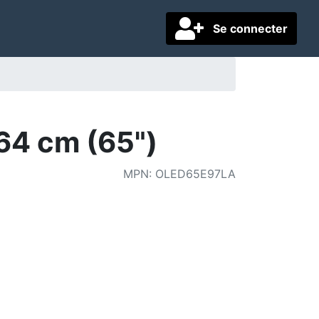
Se connecter
4 cm (65")
MPN
:
OLED65E97LA