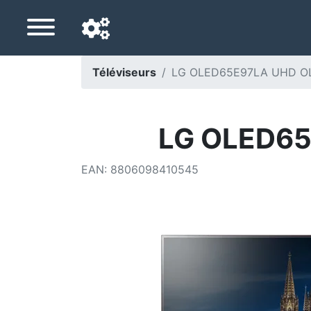
Téléviseurs
LG OLED65E97LA UHD OL
Langue de navigation
Pays de livraison
LG OLED65
Accueil
EAN
:
8806098410545
Baisses de prix
Paramètres
Soutenez-nous
Contactez-nous