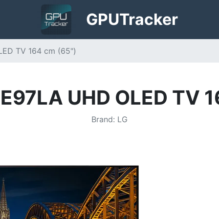
GPU
Tracker
ED TV 164 cm (65")
E97LA UHD OLED TV 16
Brand
:
LG