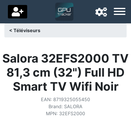
< Téléviseurs
Langue de navigation
Pays de livraison
Salora 32EFS2000 TV
Accueil
81,3 cm (32") Full HD
Baisses de prix
Smart TV Wifi Noir
Paramètres
EAN
:
8719325055450
Soutenez-nous
Brand
:
SALORA
MPN
:
32EFS2000
Contactez-nous