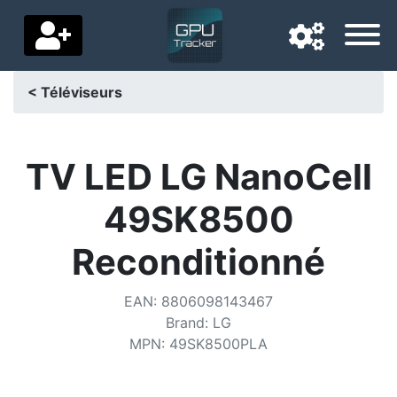
< Téléviseurs
Langue de navigation
Pays de livraison
TV LED LG NanoCell
Accueil
49SK8500
Baisses de prix
Reconditionné
Paramètres
EAN
:
8806098143467
Soutenez-nous
Brand
:
LG
MPN
:
49SK8500PLA
Contactez-nous