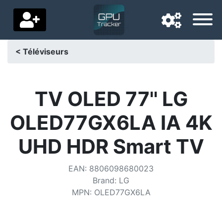
< Téléviseurs
Langue de navigation
Pays de livraison
TV OLED 77'' LG
Accueil
OLED77GX6LA IA 4K
Baisses de prix
UHD HDR Smart TV
Paramètres
EAN
:
8806098680023
Soutenez-nous
Brand
:
LG
MPN
:
OLED77GX6LA
Contactez-nous