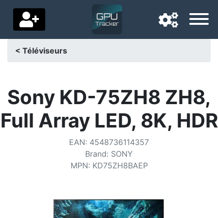
< Téléviseurs
Langue de navigation
Pays de livraison
Sony KD-75ZH8 ZH8,
Accueil
Full Array LED, 8K, HDR
Baisses de prix
EAN
:
4548736114357
Paramètres
Brand
:
SONY
MPN
:
KD75ZH8BAEP
Soutenez-nous
Contactez-nous