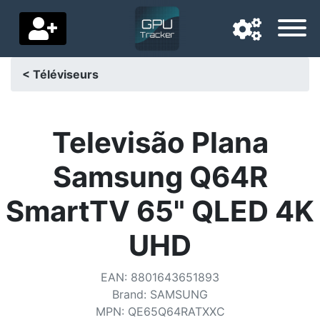
< Téléviseurs
Langue de navigation
Pays de livraison
Televisão Plana
Accueil
Samsung Q64R
Baisses de prix
SmartTV 65" QLED 4K
Paramètres
UHD
Soutenez-nous
EAN
:
8801643651893
Contactez-nous
Brand
:
SAMSUNG
MPN
:
QE65Q64RATXXC