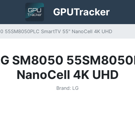
GPU
Tracker
050 55SM8050PLC SmartTV 55" NanoCell 4K UHD
a LG SM8050 55SM8050
NanoCell 4K UHD
Brand
:
LG