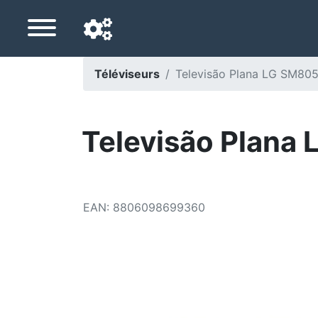
Téléviseurs
Televisão Plana LG SM8
Langue de navigation
Pays de livraison
Televisão Plan
Accueil
Baisses de prix
EAN
:
8806098699360
Paramètres
Soutenez-nous
Contactez-nous