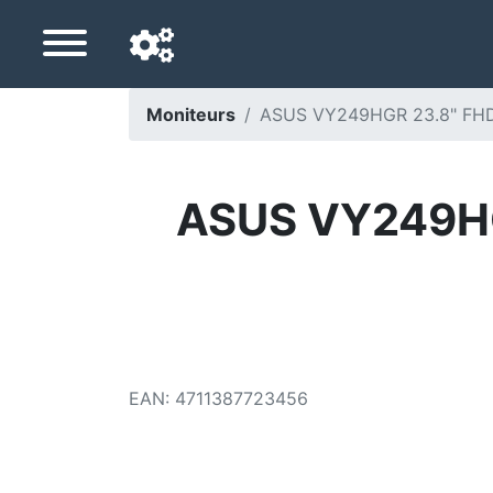
Moniteurs
ASUS VY249HGR 23.8" FHD I
Langue de navigation
Pays de livraison
ASUS VY249HGR
Accueil
Baisses de prix
Paramètres
Soutenez-nous
EAN
:
4711387723456
Contactez-nous