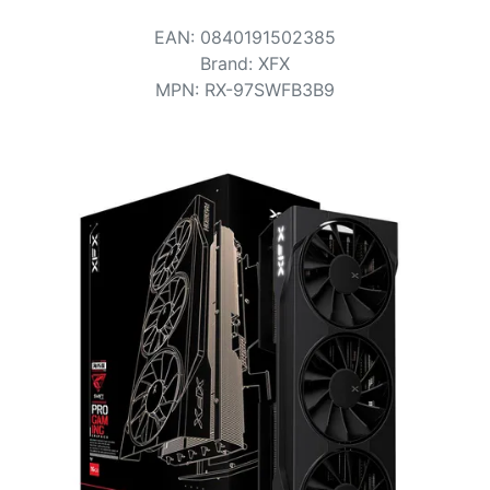
Conditions
EAN
:
0840191502385
Catégories
Brand
:
XFX
MPN
:
RX-97SWFB3B9