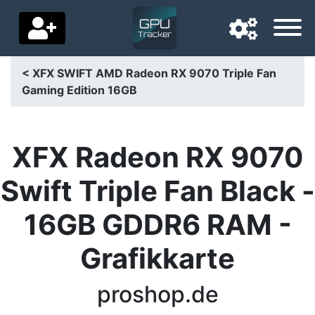
< XFX SWIFT AMD Radeon RX 9070 Triple Fan
Gaming Edition 16GB
Langue de navigation
Pays de livraison
XFX Radeon RX 9070
Accueil
Swift Triple Fan Black -
Baisses de prix
16GB GDDR6 RAM -
Paramètres
Grafikkarte
Soutenez-nous
Contactez-nous
proshop.de