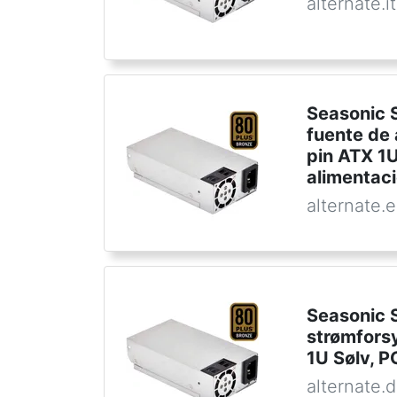
alternate.it
Seasonic 
fuente de
pin ATX 1U
alimentac
alternate.
Seasonic 
strømfors
1U Sølv, P
alternate.