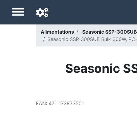
Alimentations
Seasonic SSP-300SUB 
Seasonic SSP-300SUB Bulk 300W, PC-Ne
Langue de navigation
Pays de livraison
Seasonic S
Accueil
Baisses de prix
Paramètres
EAN
:
4711173873501
Soutenez-nous
Contactez-nous