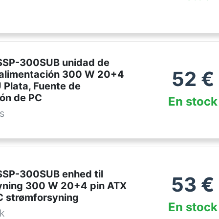
SSP-300SUB unidad de
52
€
 alimentación 300 W 20+4
 Plata, Fuente de
ión de PC
En stock
es
SSP-300SUB enhed til
53
€
yning 300 W 20+4 pin ATX
C strømforsyning
En stock
dk