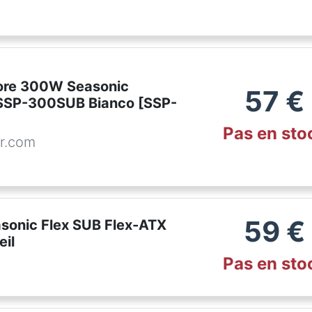
ore 300W Seasonic
57
€
SSP-300SUB Bianco [SSP-
Pas en sto
r.com
59
€
onic Flex SUB Flex-ATX
eil
Pas en sto