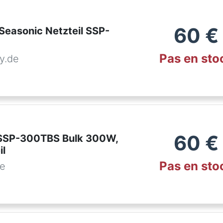
60
€
Seasonic Netzteil SSP-
Pas en sto
y.de
60
€
 SSP-300TBS Bulk 300W,
il
Pas en sto
de