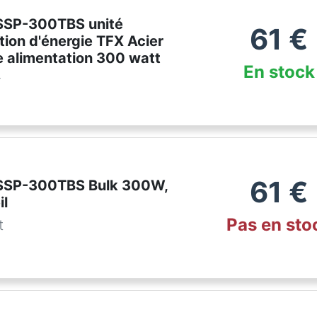
SSP-300TBS unité
61
€
tion d'énergie TFX Acier
e alimentation 300 watt
En stock
r
61
€
 SSP-300TBS Bulk 300W,
il
Pas en sto
t