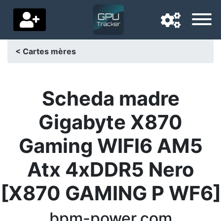
< Cartes mères
Langue de navigation
Pays de livraison
Scheda madre
Accueil
Gigabyte X870
Baisses de prix
Gaming WIFI6 AM5
Paramètres
Atx 4xDDR5 Nero
Soutenez-nous
[X870 GAMING P WF6]
Contactez-nous
bpm-power.com