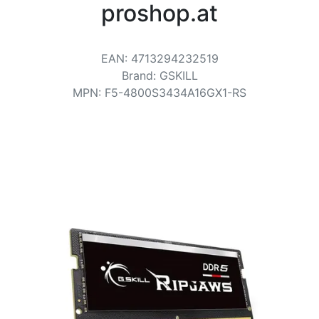
Conditions
proshop.at
Catégories
EAN
:
4713294232519
Brand
:
GSKILL
MPN
:
F5-4800S3434A16GX1-RS