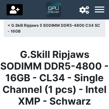
< G.Skill Ripjaws 5 SODIMM DDR5-4800 C34 SC
- 16GB
Langue de navigation
Pays de livraison
G.Skill Ripjaws
Accueil
SODIMM DDR5-4800 -
Baisses de prix
16GB - CL34 - Single
Paramètres
Channel (1 pcs) - Intel
Soutenez-nous
XMP - Schwarz
Contactez-nous