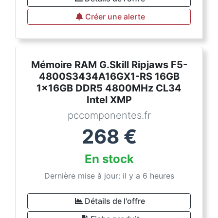
Créer une alerte
Mémoire RAM G.Skill Ripjaws F5-
4800S3434A16GX1-RS 16GB
1x16GB DDR5 4800MHz CL34
Intel XMP
pccomponentes.fr
268
€
En stock
Dernière mise à jour: il y a 6 heures
Détails de l'offre