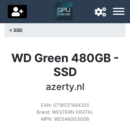
< SSD
Langue de navigation
Pays de livraison
WD Green 480GB -
Accueil
SSD
Baisses de prix
azerty.nl
Paramètres
Soutenez-nous
EAN
:
0718037894355
Brand
:
WESTERN DIGITAL
Contactez-nous
MPN
:
WDS480G3G0B