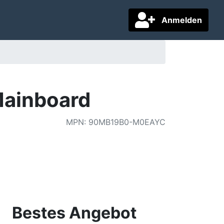
Anmelden
ainboard
MPN
:
90MB19B0-M0EAYC
Bestes Angebot