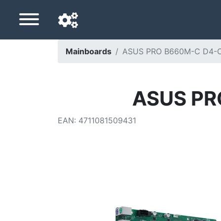
Mainboards
ASUS PRO B660M-C D4-C
Navigationssprache
Lieferland
ASUS PR
Startseite
EAN
:
4711081509431
Preis sinkt
Einstellungen
Unterstütze uns
Kontaktiere uns