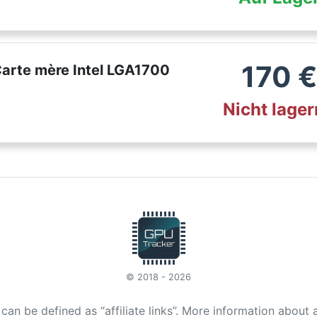
170
€
rte mère Intel LGA1700
Nicht lage
© 2018 - 2026
t can be defined as “affiliate links”. More information about 