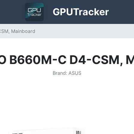
GPU
Tracker
SM, Mainboard
O B660M-C D4-CSM, M
Brand
:
ASUS