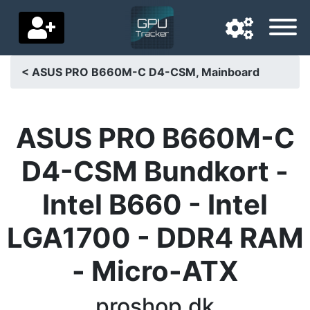
< ASUS PRO B660M-C D4-CSM, Mainboard
Navigationssprache
Lieferland
ASUS PRO B660M-C
Startseite
D4-CSM Bundkort -
Preis sinkt
Intel B660 - Intel
Einstellungen
LGA1700 - DDR4 RAM
Unterstütze uns
- Micro-ATX
Kontaktiere uns
proshop.dk