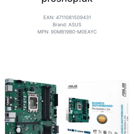
Bedingungen
Kategorien
EAN
:
4711081509431
Brand
:
ASUS
MPN
:
90MB19B0-M0EAYC