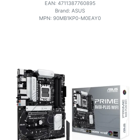
Bedingungen
EAN
:
4711387760895
Brand
:
ASUS
Kategorien
MPN
:
90MB1KP0-M0EAY0