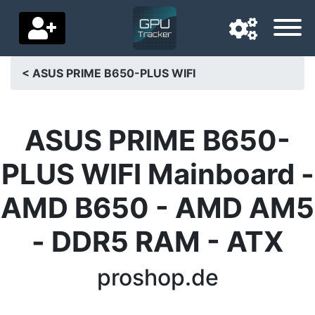
< ASUS PRIME B650-PLUS WIFI
Navigationssprache
Lieferland
ASUS PRIME B650-
Startseite
PLUS WIFI Mainboard -
Preis sinkt
AMD B650 - AMD AM5
Einstellungen
- DDR5 RAM - ATX
Unterstütze uns
proshop.de
Kontaktiere uns