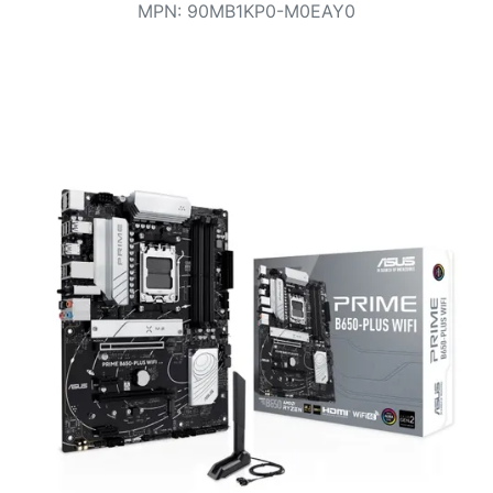
Bedingungen
MPN
:
90MB1KP0-M0EAY0
Kategorien