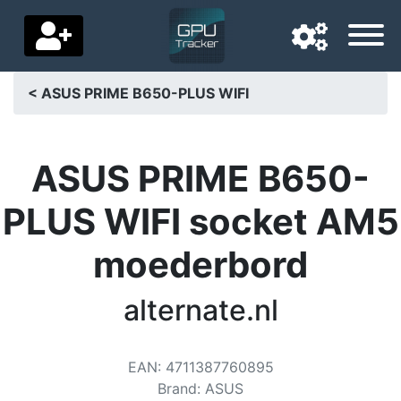
< ASUS PRIME B650-PLUS WIFI
Navigationssprache
Lieferland
ASUS PRIME B650-
Startseite
PLUS WIFI socket AM5
Preis sinkt
moederbord
Einstellungen
alternate.nl
Unterstütze uns
Kontaktiere uns
EAN
:
4711387760895
Brand
:
ASUS