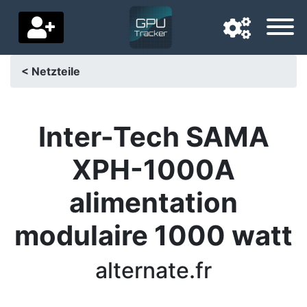
< Netzteile
Navigationssprache
Lieferland
Inter-Tech SAMA
Startseite
XPH-1000A
Preis sinkt
alimentation
Einstellungen
modulaire 1000 watt
Unterstütze uns
alternate.fr
Kontaktiere uns