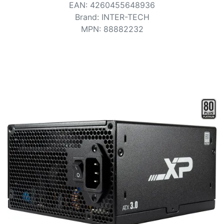
Bedingungen
EAN
:
4260455648936
Brand
:
INTER-TECH
Kategorien
MPN
:
88882232