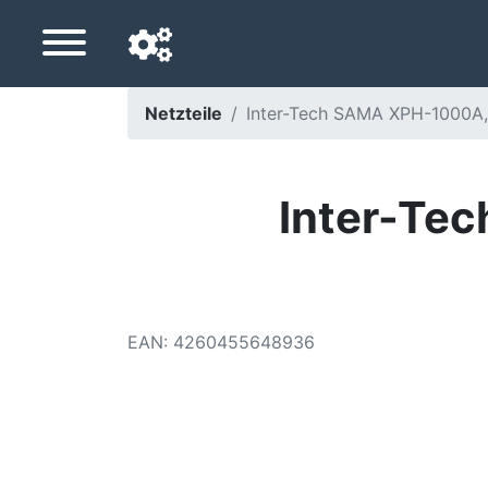
Netzteile
Inter-Tech SAMA XPH-1000A, P
Navigationssprache
Lieferland
Inter-Te
Startseite
Preis sinkt
EAN
:
4260455648936
Einstellungen
Unterstütze uns
Kontaktiere uns