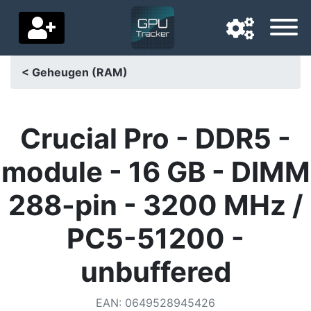
< Geheugen (RAM)
Navigatietaal
Favoriete bezorgland
Crucial Pro - DDR5 -
Startpagina
module - 16 GB - DIMM
Prijs daalt
288-pin - 3200 MHz /
Instellingen
PC5-51200 -
Steun ons
unbuffered
Neem contact met ons op
EAN
:
0649528945426