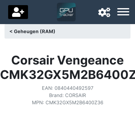
< Geheugen (RAM)
Navigatietaal
Favoriete bezorgland
Corsair Vengeance
Startpagina
CMK32GX5M2B6400
Prijs daalt
EAN
:
0840440492597
Instellingen
Brand
:
CORSAIR
MPN
:
CMK32GX5M2B6400Z36
Steun ons
Neem contact met ons op