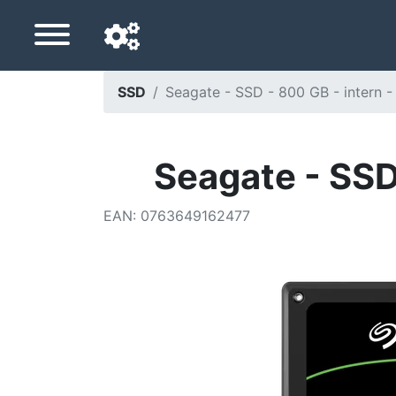
SSD
Seagate - SSD - 800 GB - intern -
Navigatietaal
Favoriete bezorgland
Seagate - SSD 
Startpagina
EAN
:
0763649162477
Prijs daalt
Instellingen
Steun ons
Neem contact met ons op