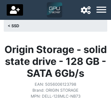
< SSD
Navigatietaal
Favoriete bezorgland
Origin Storage - solid
Startpagina
state drive - 128 GB -
Prijs daalt
SATA 6Gb/s
Instellingen
EAN
:
5056006123798
Steun ons
Brand
:
ORIGIN STORAGE
MPN
:
DELL-128MLC-NB73
Neem contact met ons op