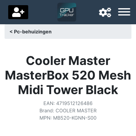
< Pc-behuizingen
Navigatietaal
Favoriete bezorgland
Cooler Master
Startpagina
MasterBox 520 Mesh
Prijs daalt
Midi Tower Black
Instellingen
EAN
:
4719512126486
Steun ons
Brand
:
COOLER MASTER
MPN
:
MB520-KGNN-S00
Neem contact met ons op