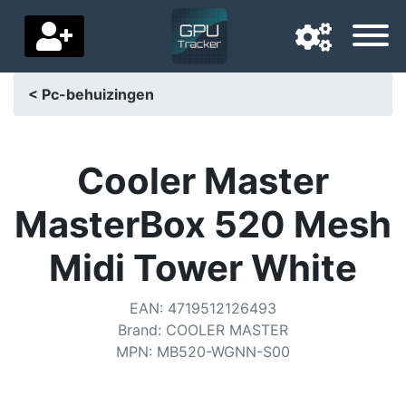
< Pc-behuizingen
Navigatietaal
Favoriete bezorgland
Cooler Master
Startpagina
MasterBox 520 Mesh
Prijs daalt
Midi Tower White
Instellingen
EAN
:
4719512126493
Steun ons
Brand
:
COOLER MASTER
MPN
:
MB520-WGNN-S00
Neem contact met ons op