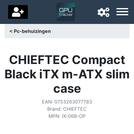
< Pc-behuizingen
Navigatietaal
Favoriete bezorgland
CHIEFTEC Compact
Startpagina
Black iTX m-ATX slim
Prijs daalt
case
Instellingen
EAN
:
0753263077783
Steun ons
Brand
:
CHIEFTEC
MPN
:
IX-06B-OP
Neem contact met ons op