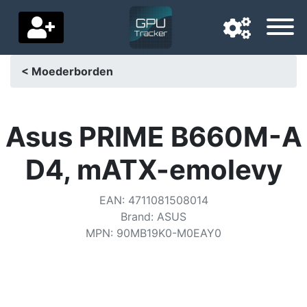
< Moederborden
Navigatietaal
Favoriete bezorgland
Asus PRIME B660M-A
Startpagina
D4, mATX-emolevy
Prijs daalt
EAN
:
4711081508014
Instellingen
Brand
:
ASUS
MPN
:
90MB19K0-M0EAY0
Steun ons
Neem contact met ons op