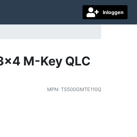
Inloggen
3x4 M-Key QLC
MPN
:
TS500GMTE110Q