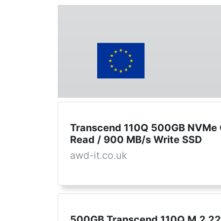
Transcend 110Q 500GB NVMe G
Read / 900 MB/s Write SSD
awd-it.co.uk
500GB Transcend 110Q M.2 2