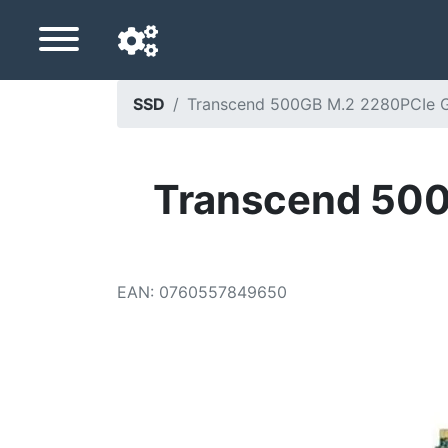
SSD
Transcend 500GB M.2 2280PCIe
Navigatietaal
Favoriete bezorgland
Transcend 50
Startpagina
Prijs daalt
EAN
:
0760557849650
Instellingen
Steun ons
Neem contact met ons op