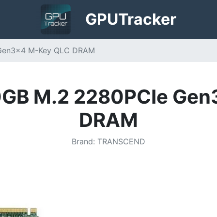
GPU
Tracker
 Gen3x4 M-Key QLC DRAM
0GB M.2 2280PCIe Gen
DRAM
Brand
:
TRANSCEND