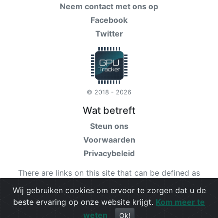
Neem contact met ons op
Facebook
Twitter
© 2018 - 2026
Wat betreft
Steun ons
Voorwaarden
Privacybeleid
There are links on this site that can be defined as
“affiliate links”. More information about affiliate links
Wij gebruiken cookies om ervoor te zorgen dat u de
can be found
here
beste ervaring op onze website krijgt.
Kom meer te
weten
Check our
terms
for more details.
Ok!