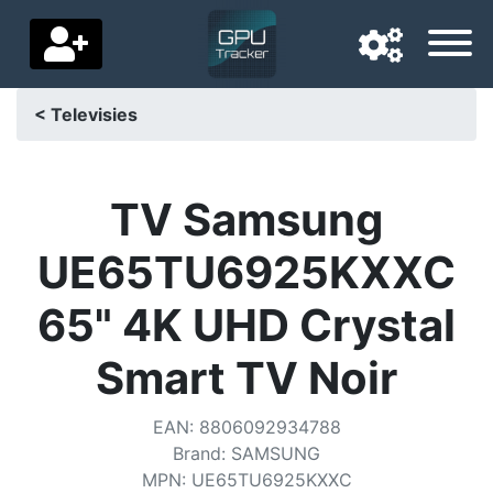
< Televisies
Navigatietaal
Favoriete bezorgland
TV Samsung
Startpagina
UE65TU6925KXXC
Prijs daalt
65" 4K UHD Crystal
Instellingen
Smart TV Noir
Steun ons
EAN
:
8806092934788
Neem contact met ons op
Brand
:
SAMSUNG
MPN
:
UE65TU6925KXXC